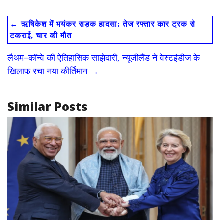
ac
as
m
h
e
to
ai
ar
←
ऋषिकेश में भयंकर सड़क हादसा: तेज रफ्तार कार ट्रक से
b
d
l
e
टकराई, चार की मौत
o
o
लैथम–कॉन्वे की ऐतिहासिक साझेदारी, न्यूजीलैंड ने वेस्टइंडीज के
o
n
खिलाफ रचा नया कीर्तिमान
→
k
Similar Posts