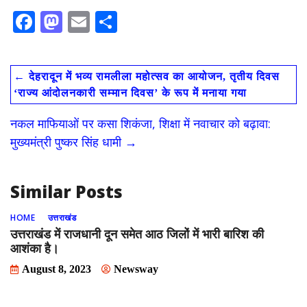
F
M
E
S
ac
as
m
h
e
to
ai
ar
←
देहरादून में भव्य रामलीला महोत्सव का आयोजन, तृतीय दिवस
b
d
l
e
‘राज्य आंदोलनकारी सम्मान दिवस’ के रूप में मनाया गया
o
o
नकल माफियाओं पर कसा शिकंजा, शिक्षा में नवाचार को बढ़ावा:
o
n
मुख्यमंत्री पुष्कर सिंह धामी
→
k
Similar Posts
HOME
उत्तराखंड
उत्तराखंड में राजधानी दून समेत आठ जिलों में भारी बारिश की
आशंका है।
August 8, 2023
Newsway