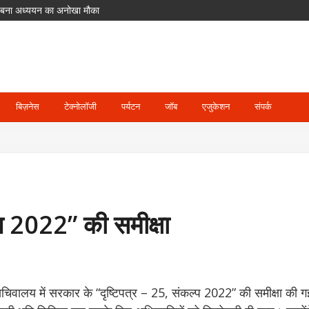
लिए बना अध्ययन का अनोखा मौका
ीर गलतियां, उठे सवाल
मेंट से बाहर; जॉस बटलर संभालेंगे कप्तानी
में पहुंच रहे श्रद्धालु
दसा
बिज़नेस
टेक्नोलॉजी
पर्यटन
जॉब
एजुकेशन
संपर्क
्प 2022” की समीक्षा
 सचिवालय में सरकार के “दृष्टिपत्र – 25, संकल्प 2022” की समीक्षा की 