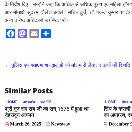
के निर्देश दिए। उन्होंने कहा कि अधिक से अधिक पुरुष एवं महिला हॉ
आर मीनाक्षी सुंदरम, शैलेश बगोली, सचिन कुर्वे, डॉ. पंकज कुमार पाण्डे
अन्य वरिष्ठ अधिकारी उपस्थित थे।
F
M
E
S
ac
as
m
h
e
to
ai
ar
b
d
l
e
←
पुलिस एप बताएगा श्रद्धालुओं को मौसम से लेकर सड़कों की स्थिति
o
o
o
n
k
Similar Posts
HOME
उत्तराखंड
राजनीति
HOME
अंतर-रा
श्री गुरु राम राय जी का सन् 1676 में हुआ था
सिंध के कराची 
देहरादून आगमन
का अपहरण, स्थ
March 26, 2025
Newsway
December 9