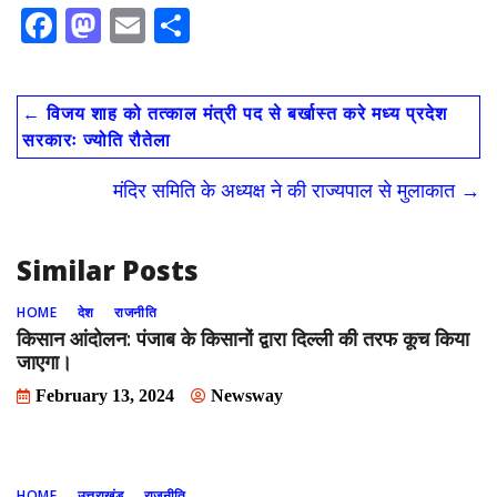
F
M
E
S
ac
as
m
h
e
to
ai
ar
←
विजय शाह को तत्काल मंत्री पद से बर्खास्त करे मध्य प्रदेश
b
d
l
e
सरकारः ज्योति रौतेला
o
o
मंदिर समिति के अध्यक्ष ने की राज्यपाल से मुलाकात
→
o
n
k
Similar Posts
HOME
देश
राजनीति
किसान आंदोलन: पंजाब के किसानों द्वारा दिल्ली की तरफ कूच किया
जाएगा।
February 13, 2024
Newsway
HOME
उत्तराखंड
राजनीति