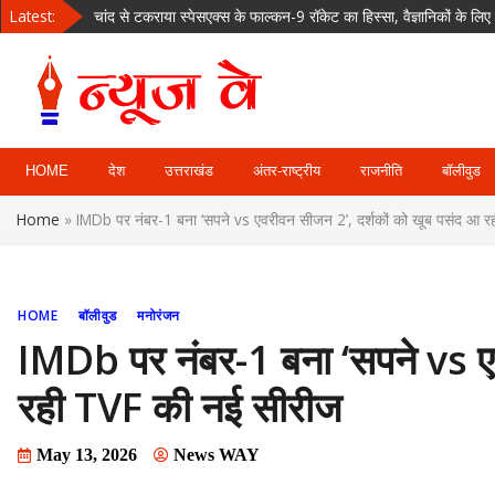
Skip
Latest:
चांद से टकराया स्पेसएक्स के फाल्कन-9 रॉकेट का हिस्सा, वैज्ञानिकों के 
to
ओडिशा: कक्षा-1 की किताब में ‘वंदे उत्कल जननी’ और राष्ट्रगान में छपीं गंभ
content
द हंड्रेड 2026: मैनचेस्टर सुपर जायंट्स को बड़ा झटका, एडन मार्करम टूर्ना
उत्तराखंड बन रहा आध्यात्मिक पर्यटन का वैश्विक केंद्र, मंदिरों में रिकॉर्ड संख्या 
News Way:
देहरादून रोड पर चलती कार में लगी आग, चालक की सूझबूझ से टला बड़ा हा
HOME
देश
उत्तराखंड
अंतर-राष्ट्रीय
राजनीति
बॉलीवुड
Uttarakhand,
Home
»
IMDb पर नंबर-1 बना ‘सपने vs एवरीवन सीजन 2’, दर्शकों को खूब पसंद आ 
Uttar Pardesh,
Delhi News
HOME
बॉलीवुड
मनोरंजन
Portal
IMDb पर नंबर-1 बना ‘सपने vs ए
रही TVF की नई सीरीज
May 13, 2026
News WAY