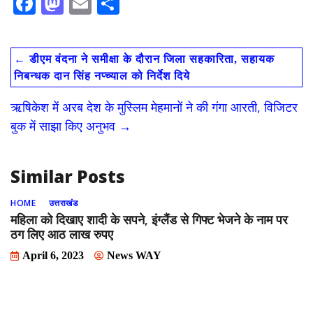
F
M
E
S
ac
as
m
h
e
to
ai
ar
←
डीएम वंदना ने समीक्षा के दौरान जिला सहकारिता, सहायक
b
d
l
e
निबन्धक दान सिंह नप्च्याल को निर्देश दिये
o
o
ऋषिकेश में अरब देश के मुस्लिम मेहमानों ने की गंगा आरती, विजिटर
o
n
बुक में साझा किए अनुभव
→
k
Similar Posts
HOME
उत्तराखंड
महिला को दिखाए शादी के सपने, इंग्लैंड से गिफ्ट भेजने के नाम पर
ठग लिए आठ लाख रुपए
April 6, 2023
News WAY