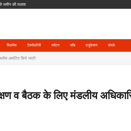
ल से जमीन की तलाश
घाट जलमग्न, पिथौरागढ़ में अलर्ट
पर हमला हुआ तो तीनों के खिलाफ माना जाएगा
का आरोप; POCSO के तहत आरोपी गिरफ्तार
का लाभ, हर महीने 7 तारीख तक मिलेगा वेतन
बिज़नेस
टेक्नोलॉजी
पर्यटन
जॉब
एजुकेशन
संपर्क
ब्लॉक आवंटित किये जाएंगे
ीक्षण व बैठक के लिए मंडलीय अधिकारि