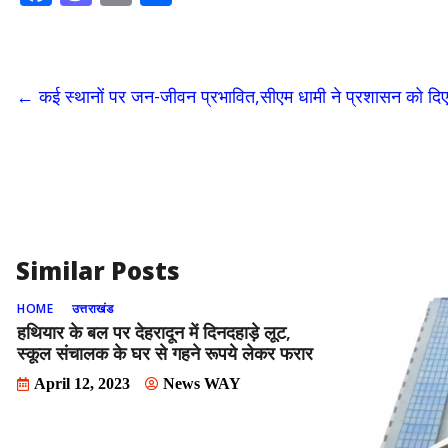
ac
as
m
h
e
to
ai
ar
b
d
l
e
←
कई स्थानों पर जन-जीवन प्रभावित,सीएम धामी ने प्रशासन को दिए अ
o
o
o
n
k
Similar Posts
HOME
उत्तराखंड
हथियार के बल पर देहरादून में दिनदहाड़े लूट,
स्कूल संचालक के घर से गहने रूपये लेकर फरार
April 12, 2023
News WAY