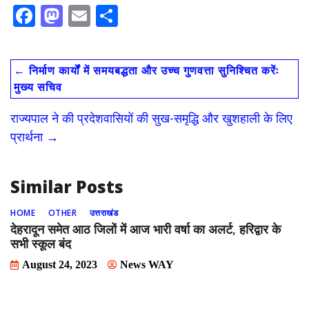
F
M
E
S
ac
as
m
h
e
to
ai
ar
←
निर्माण कार्यों में समयबद्धता और उच्च गुणवत्ता सुनिश्चित करेंः
b
d
l
e
मुख्य सचिव
o
o
राज्यपाल ने की प्रदेशवासियों की सुख-समृद्धि और खुशहाली के लिए
o
n
प्रार्थना
→
k
Similar Posts
HOME
OTHER
उत्तराखंड
देहरादून समेत आठ जिलों में आज भारी वर्षा का अलर्ट, हरिद्वार के
सभी स्कूल बंद
August 24, 2023
News WAY