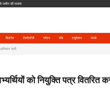
ल से जमीन की तलाश
घाट जलमग्न, पिथौरागढ़ में अलर्ट
पर हमला हुआ तो तीनों के खिलाफ माना जाएगा
का आरोप; POCSO के तहत आरोपी गिरफ्तार
का लाभ, हर महीने 7 तारीख तक मिलेगा वेतन
बिज़नेस
टेक्नोलॉजी
पर्यटन
जॉब
एजुकेशन
संपर्क
का अभियान जारी
 अभ्यर्थियों को नियुक्ति पत्र वितरित 