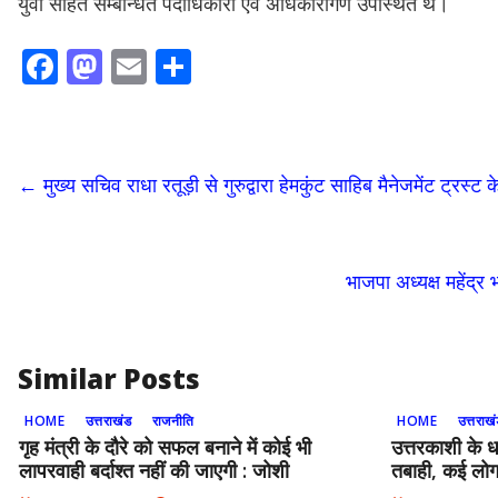
युवा सहित सम्बन्धित पदाधिकारी एवं अधिकारीगण उपस्थित थे।
F
M
E
S
ac
as
m
h
e
to
ai
ar
b
d
l
e
←
मुख्य सचिव राधा रतूड़ी से गुरुद्वारा हेमकुंट साहिब मैनेजमेंट ट्रस्ट के
o
o
o
n
k
भाजपा अध्यक्ष महेंद्र
Similar Posts
HOME
उत्तराखंड
राजनीति
HOME
उत्तराख
गृह मंत्री के दौरे को सफल बनाने में कोई भी
उत्तरकाशी के ध
लापरवाही बर्दाश्त नहीं की जाएगी : जोशी
तबाही, कई लो