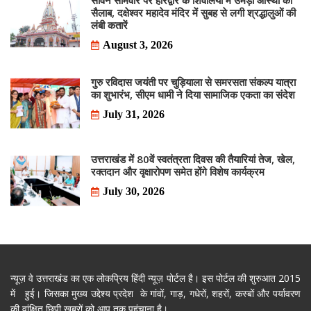
सावन सोमवार पर हरिद्वार के शिवालयों में उमड़ा आस्था का
सैलाब, दक्षेश्वर महादेव मंदिर में सुबह से लगी श्रद्धालुओं की
लंबी कतारें
August 3, 2026
गुरु रविदास जयंती पर चुड़ियाला से समरसता संकल्प यात्रा
का शुभारंभ, सीएम धामी ने दिया सामाजिक एकता का संदेश
July 31, 2026
उत्तराखंड में 80वें स्वतंत्रता दिवस की तैयारियां तेज, खेल,
रक्तदान और वृक्षारोपण समेत होंगे विशेष कार्यक्रम
July 30, 2026
न्यूज़ वे उत्तराखंड का एक लोकप्रिय हिंदी न्यूज़ पोर्टल है। इस पोर्टल की शुरुआत 2015
में हुई। जिसका मुख्य उद्देश्य प्रदेश के गांवों, गाड़, गधेरों, शहरों, कस्बों और पर्यावरण
की वांक्षित छिपी खबरों को आप तक पहुंचाना है।