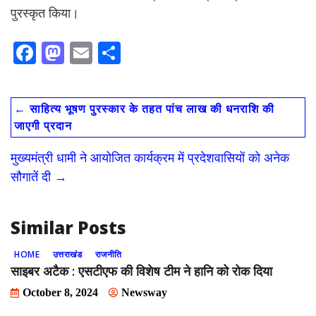
पुरस्कृत किया।
F
M
E
S
ac
as
m
h
e
to
ai
ar
←
साहित्य भूषण पुरस्कार के तहत पांच लाख की धनराशि की
b
d
l
e
जाएगी प्रदान
o
o
मुख्यमंत्री धामी ने आयोजित कार्यक्रम में प्रदेशवासियों को अनेक
o
n
सौगातें दी
→
k
Similar Posts
HOME
उत्तराखंड
राजनीति
साइबर अटैक : एसटीएफ की विशेष टीम ने हानि को रोक दिया
October 8, 2024
Newsway