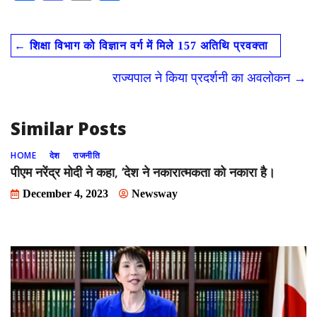
ac
as
m
h
e
to
ai
ar
←
शिक्षा विभाग को विज्ञान वर्ग में मिले 157 अतिथि प्रवक्ता
b
d
l
e
o
o
राज्यपाल ने किया प्रदर्शनी का अवलोकन
→
o
n
k
Similar Posts
HOME
देश
राजनीति
पीएम नरेंद्र मोदी ने कहा, ‘देश ने नकारात्मकता को नकारा है।
December 4, 2023
Newsway