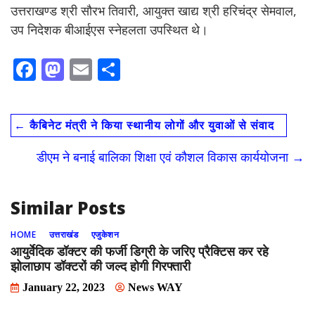
उत्तराखण्ड श्री सौरभ तिवारी, आयुक्त खाद्य श्री हरिचंद्र सेमवाल,
उप निदेशक बीआईएस स्नेहलता उपस्थित थे।
F
M
E
S
ac
as
m
h
e
to
ai
ar
←
कैबिनेट मंत्री ने किया स्थानीय लोगों और युवाओं से संवाद
b
d
l
e
o
o
डीएम ने बनाई बालिका शिक्षा एवं कौशल विकास कार्ययोजना
→
o
n
k
Similar Posts
HOME
उत्तराखंड
एजुकेशन
आयुर्वेदिक डॉक्टर की फर्जी डिग्री के जरिए प्रैक्टिस कर रहे
झोलाछाप डॉक्टरों की जल्द होगी गिरफ्तारी
January 22, 2023
News WAY