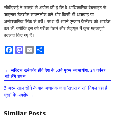
सीबीएसई ने छात्रों से अपील की है कि वे आधिकारिक वेबसाइट से
फाइनल डेटशीट डाउनलोड करें और किसी भी अफवाह या
अनौपचारिक लिंक से बचें। साथ ही अपने एग्जाम कैलेंडर को अपडेट
कर लें, क्योंकि इस वर्ष परीक्षा पैटर्न और शेड्यूल में कुछ महत्वपूर्ण
बदलाव किए गए हैं।
F
M
E
S
ac
as
m
h
e
to
ai
ar
←
जस्टिस सूर्यकांत होंगे देश के 53वें मुख्य न्यायाधीश, 24 नवंबर
b
d
l
e
को लेंगे शपथ
o
o
3 अरब साल सोने के बाद अचानक जगा ‘राक्षस तारा’, निगल रहा है
o
n
ग्रहों के अवशेष
→
k
Similar Posts