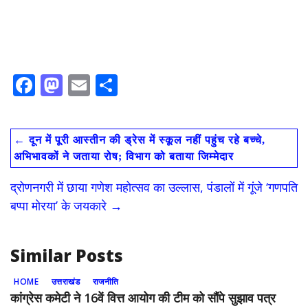
F
M
E
S
ac
as
m
h
e
to
ai
ar
←
दून में पूरी आस्तीन की ड्रेस में स्कूल नहीं पहुंच रहे बच्चे,
b
d
l
e
अभिभावकों ने जताया रोष; विभाग को बताया जिम्मेदार
o
o
द्रोणनगरी में छाया गणेश महोत्सव का उल्लास, पंडालों में गूंजे ‘गणपति
o
n
बप्पा मोरया’ के जयकारे
→
k
Similar Posts
HOME
उत्तराखंड
राजनीति
कांग्रेस कमेटी ने 16वें वित्त आयोग की टीम को सौंपे सुझाव पत्र