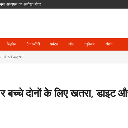
लिए बना अध्ययन का अनोखा मौका
ीर गलतियां, उठे सवाल
मेंट से बाहर; जॉस बटलर संभालेंगे कप्तानी
में पहुंच रहे श्रद्धालु
दसा
बिज़नेस
टेक्नोलॉजी
पर्यटन
जॉब
एजुकेशन
संपर्क
म से रखें कंट्रोल
ं और बच्चे दोनों के लिए खतरा, डाइट 