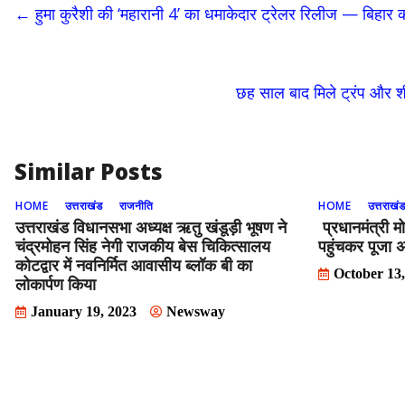
b
d
l
e
←
हुमा कुरैशी की ‘महारानी 4’ का धमाकेदार ट्रेलर रिलीज — बिहार क
o
o
o
n
k
छह साल बाद मिले ट्रंप और श
Similar Posts
HOME
उत्तराखंड
राजनीति
HOME
उत्तराखं
उत्तराखंड विधानसभा अध्यक्ष ऋतु खंडूड़ी भूषण ने
प्रधानमंत्री मो
चंद्रमोहन सिंह नेगी राजकीय बेस चिकित्सालय
पहुंचकर पूजा अ
कोटद्वार में नवनिर्मित आवासीय ब्लॉक बी का
October 13
लोकार्पण किया
January 19, 2023
Newsway