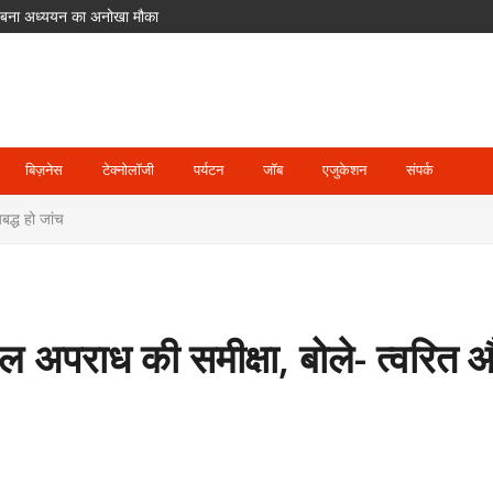
लिए बना अध्ययन का अनोखा मौका
ीर गलतियां, उठे सवाल
मेंट से बाहर; जॉस बटलर संभालेंगे कप्तानी
में पहुंच रहे श्रद्धालु
दसा
बिज़नेस
टेक्नोलॉजी
पर्यटन
जॉब
एजुकेशन
संपर्क
बद्ध हो जांच
बाल अपराध की समीक्षा, बोले- त्वरित 