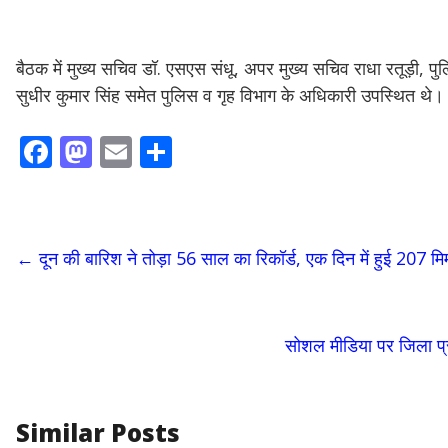
बैठक में मुख्य सचिव डॉ. एसएस संधू, अपर मुख्य सचिव राधा रतूड़ी, 
सुधीर कुमार सिंह समेत पुलिस व गृह विभाग के अधिकारी उपस्थित थे।
F
M
E
S
ac
as
m
h
e
to
ai
ar
b
d
l
e
←
दून की बारिश ने तोड़ा 56 साल का रिकॉर्ड, एक दिन में हुई 207 म
o
o
o
n
k
सोशल मीडिया पर जिला प्र
Similar Posts