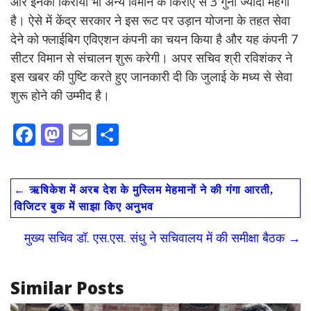
और इनका किराया भी अन्य विमान के किराए से 3 गुना ज्यादा महंगा
है। ऐसे में केंद्र सरकार ने इस रूट पर उड़ान योजना के तहत सेवा
देने को फ्लाईबिग एविएशन कंपनी का चयन किया है और यह कंपनी 7
सीटर विमान से संचालन शुरू करेगी। अपर सचिव श्री रविशंकर ने
इस खबर की पुष्टि करते हुए जानकारी दी कि जुलाई के मध्य से सेवा
शुरू होने की उम्मीद है।
F
M
E
S
ac
as
m
h
e
to
ai
ar
←
ऋषिकेश में अरब देश के मुस्लिम मेहमानों ने की गंगा आरती,
b
d
l
e
विजिटर बुक में साझा किए अनुभव
o
o
मुख्य सचिव डॉ. एस.एस. संधु ने सचिवालय में की समीक्षा बैठक
→
o
n
k
Similar Posts