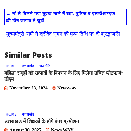
e
to
ai
ar
←
मां से मिलने गया युवक नाले में बहा, पुलिस व एसडीआरएफ
b
d
l
e
की टीम तलाश में जुटी
o
o
मुख्यमंत्री धामी ने श्रीदेव सुमन की पुण्य तिथि पर दी श्रद्धांजलि
→
o
n
k
Similar Posts
HOME
उत्तराखंड
राजनीति
महिला समूहों को उत्पादों के विपणन के लिए मिलेगा उचित प्लेटफार्मः
डीएम
November 23, 2024
Newsway
HOME
उत्तराखंड
उत्तराखंड में शिक्षकों के होंगे बंपर प्रमोशन
August 30, 2025
News WAY