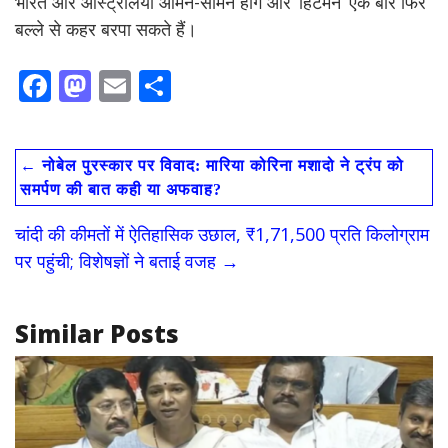
भारत और ऑस्ट्रेलिया आमने-सामने होंगे और ‘हिटमैन’ एक बार फिर
बल्ले से कहर बरपा सकते हैं।
F
M
E
S
ac
as
m
h
e
to
ai
ar
←
नोबेल पुरस्कार पर विवाद: मारिया कोरिना मशादो ने ट्रंप को
b
d
l
e
समर्पण की बात कही या अफवाह?
o
o
चांदी की कीमतों में ऐतिहासिक उछाल, ₹1,71,500 प्रति किलोग्राम
o
n
पर पहुंची; विशेषज्ञों ने बताई वजह
→
k
Similar Posts