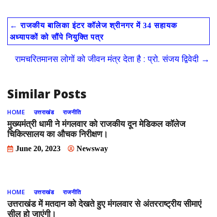
ac
as
m
h
e
to
ai
ar
←
राजकीय बालिका इंटर कॉलेज श्रीनगर में 34 सहायक
b
d
l
e
अध्यापकों को सौंपे नियुक्ति पत्र
o
o
रामचरितमानस लोगों को जीवन मंत्र देता है : प्रो. संजय द्विवेदी
→
o
n
k
Similar Posts
HOME
उत्तराखंड
राजनीति
मुख्यमंत्री धामी ने मंगलवार को राजकीय दून मेडिकल कॉलेज
चिकित्सालय का औचक निरीक्षण।
June 20, 2023
Newsway
HOME
उत्तराखंड
राजनीति
उत्तराखंड में मतदान को देखते हुए मंगलवार से अंतरराष्ट्रीय सीमाएं
सील हो जाएंगी।