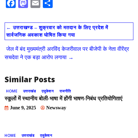
F
M
E
S
ac
as
m
h
e
to
ai
ar
←
उत्तराखण्ड – शुक्रवार को मतदान के लिए प्रदेश में
b
d
l
e
सार्वजनिक अवकाश घोषित किया गया
o
o
जेल में बंद मुख्यमंत्री अरविंद केजरीवाल पर बीजेपी के नेता वीरेंद्र
o
n
सचदेवा ने एक बड़ा आरोप लगाया
→
k
Similar Posts
HOME
उत्तराखंड
एजुकेशन
राजनीति
स्कूलों में स्थानीय बोली-भाषा में होंगी भाषण-निबंध प्रतियोगिताएं
June 9, 2025
Newsway
HOME
उत्तराखंड
एजुकेशन