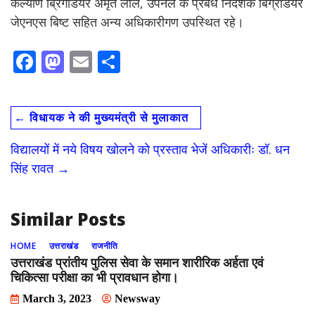
कल्याण ब्रिगेडियर अमृत लाल, उपनल के प्रबंध निदेशक बिग्रेडियर
जेएनएस बिष्ट सहित अन्य अधिकारीगण उपस्थित रहे।
F
M
E
S
ac
as
m
h
e
to
ai
ar
←
विधायक ने की मुख्यमंत्री से मुलाकात
b
d
l
e
o
o
विद्यालयों में नये विषय खोलने को प्रस्ताव भेजें अधिकारीः डॉ. धन
o
n
सिंह रावत
→
k
Similar Posts
HOME
उत्तराखंड
राजनीति
उत्तराखंड प्रांतीय पुलिस सेवा के समान शारीरिक अर्हता एवं
चिकित्सा परीक्षा का भी प्रावधान होगा।
March 3, 2023
Newsway