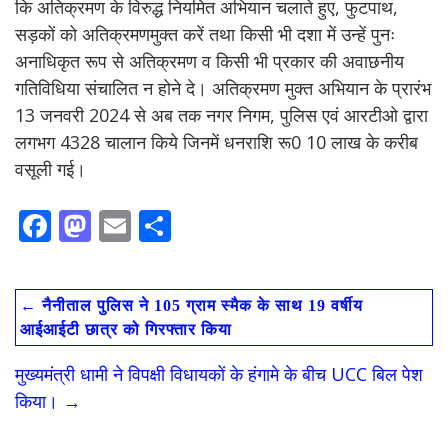
कि अतिक्रमण के विरुद्ध नियमित अभियान चलाते हुए, फुटपाथ,
सड़कों को अतिक्रमणमुक्त करें तथा किसी भी दशा में उन्हें पुनः
अनाधिकृत रूप से अतिक्रमण व किसी भी प्रकार की अवाछनीय
गतिविधिया संचालित न होने दे। अतिक्रमण मुक्त अभियान के प्रारंभ
13 जनवरी 2024 से अब तक नगर निगम, पुलिस एवं आरटीओ द्वारा
लगभग 4328 चालान किये जिनमें धनराशि रू0 10 लाख के करीब
वसूली गई।
F
M
E
S
ac
as
m
h
e
to
ai
ar
←
नैनीताल पुलिस ने 105 ग्राम स्मैक के साथ 19 वर्षीय
b
d
l
e
आईआईटी छात्र को गिरफ्तार किया
o
o
मुख्यमंत्री धामी ने विपक्षी विधायकों के हंगामे के बीच UCC बिल पेश
o
n
किया।
→
k