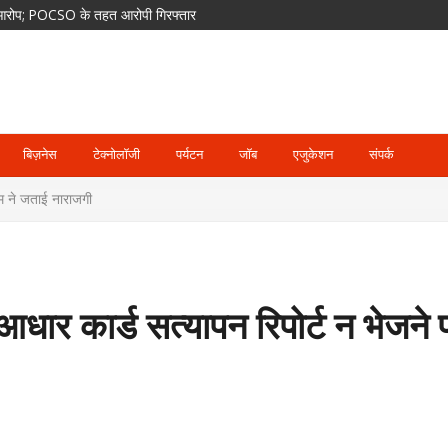
का आरोप; POCSO के तहत आरोपी गिरफ्तार
ेंगे ETPL; दिग्गज खिलाड़ियों का भी साथ
दसा
घाट जलमग्न, पिथौरागढ़ में अलर्ट
पर हमला हुआ तो तीनों के खिलाफ माना जाएगा
बिज़नेस
टेक्नोलॉजी
पर्यटन
जॉब
एजुकेशन
संपर्क
ीएम ने जताई नाराजगी
े आधार कार्ड सत्यापन रिपोर्ट न भेजने 