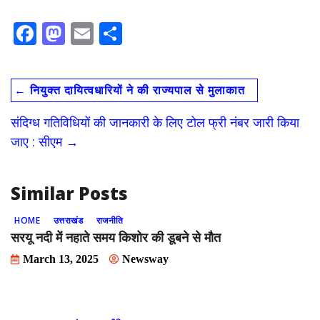
F
M
E
S
ac
as
m
h
e
to
ai
ar
←
नियुक्त दायित्वधारियों ने की राज्यपाल से मुलाकात
b
d
l
e
o
o
संदिग्ध गतिविधियों की जानकारी के लिए टोल फ्री नंबर जारी किया
o
n
जाए : सीएम
→
k
Similar Posts
HOME
उत्तराखंड
राजनीति
सरयू नदी में नहाते समय किशोर की डूबने से मौत
March 13, 2025
Newsway