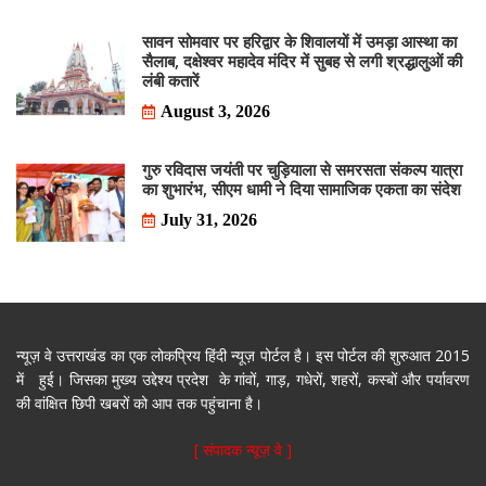
सावन सोमवार पर हरिद्वार के शिवालयों में उमड़ा आस्था का
सैलाब, दक्षेश्वर महादेव मंदिर में सुबह से लगी श्रद्धालुओं की
लंबी कतारें
August 3, 2026
गुरु रविदास जयंती पर चुड़ियाला से समरसता संकल्प यात्रा
का शुभारंभ, सीएम धामी ने दिया सामाजिक एकता का संदेश
July 31, 2026
न्यूज़ वे उत्तराखंड का एक लोकप्रिय हिंदी न्यूज़ पोर्टल है। इस पोर्टल की शुरुआत 2015
में हुई। जिसका मुख्य उद्देश्य प्रदेश के गांवों, गाड़, गधेरों, शहरों, कस्बों और पर्यावरण
की वांक्षित छिपी खबरों को आप तक पहुंचाना है।
[ संपादक न्यूज़ वे ]