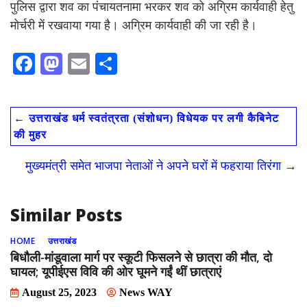
पुलिस द्वारा शव का पंचायतनामा भरकर शव को अग्रिम कार्यवाही हेतु
मोर्चरी में रखवाया गया है। अग्रिम कार्यवाही की जा रही है।
F
M
E
S
ac
as
m
h
e
to
ai
ar
←
उत्तराखंड धर्म स्वतंत्रता (संशोधन) विधेयक पर लगी कैबिनेट
b
d
l
e
की मुहर
o
o
मुख्यमंत्री समेत भाजपा नेताओं ने अपने घरों में फहराया तिरंगा
→
o
n
k
Similar Posts
HOME
उत्तराखंड
बिधौली-मांडूवाला मार्ग पर स्कूटी फिसलने से छात्रा की मौत, दो
घायल; यूपीईएस विवि की ओर घूमने गईं थीं छात्राएं
August 25, 2023
News WAY