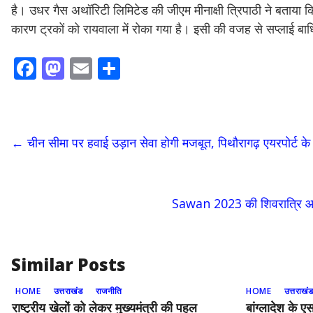
है। उधर गैस अथॉरिटी लिमिटेड की जीएम मीनाक्षी त्रिपाठी ने बताया क
कारण ट्रकों को रायवाला में रोका गया है। इसी की वजह से सप्लाई बाध
F
M
E
S
ac
as
m
h
e
to
ai
ar
b
d
l
e
←
चीन सीमा पर हवाई उड़ान सेवा होगी मजबूत, पिथौरागढ़ एयरपोर्ट क
o
o
o
n
k
Sawan 2023 की शिवरात्रि आज,
Similar Posts
HOME
उत्तराखंड
राजनीति
HOME
उत्तराखं
राष्ट्रीय खेलों को लेकर मुख्यमंत्री की पहल
बांग्‍लादेश के 