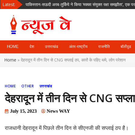
Skip
Latest:
पाकिस्तान-सऊदी अरब-तुर्किये ने किया ‘मक्का संयुक्त रक्षा समझौता’, एक 
to
नमकीन का लालच देकर 4 साल की बच्ची को घर ले गया पड़ोसी, दुष्कर्म 
content
अजिंक्य रहाणे पहली बार विदेशी टी20 लीग में मचाएंगे धमाल, इस टीम से खेल
देहरादून रोड पर चलती कार में लगी आग, चालक की सूझबूझ से टला बड़ा हा
News Way:
उत्तराखंड में 36 घंटे से बारिश का कहर, गंगा-नदियां उफान पर; ऋषिकेश के 
HOME
देश
उत्तराखंड
अंतर-राष्ट्रीय
राजनीति
बॉलीवुड
Uttarakhand,
Home
»
देहरादून में तीन दिन से CNG सप्लाई ठप, कारों के पहिए थमे, लोग परेशान
Uttar Pardesh,
Delhi News
HOME
OTHER
उत्तराखंड
Portal
देहरादून में तीन दिन से CNG सप्ल
July 15, 2023
News WAY
राजधानी देहरादून में पिछले तीन दिन से सीएनजी की सप्लाई ठप है।