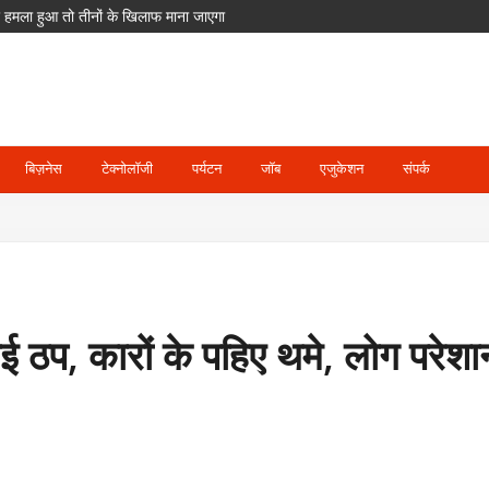
पर हमला हुआ तो तीनों के खिलाफ माना जाएगा
का आरोप; POCSO के तहत आरोपी गिरफ्तार
ेंगे ETPL; दिग्गज खिलाड़ियों का भी साथ
दसा
घाट जलमग्न, पिथौरागढ़ में अलर्ट
बिज़नेस
टेक्नोलॉजी
पर्यटन
जॉब
एजुकेशन
संपर्क
ाई ठप, कारों के पहिए थमे, लोग परेशा