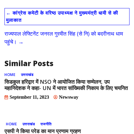
e
to
ai
ar
←
कांग्रेस कमेटी के वरिष्ठ उपाध्यक्ष ने मुख्यमंत्री धामी से की
b
d
l
e
मुलाकात
o
o
राज्यपाल लेफ्टिनेंट जनरल गुरमीत सिंह (से नि) को बदरीनाथ धाम
o
n
पहुंचे।
→
k
Similar Posts
HOME
उत्तराखंड
सिडकुल हरिद्वार में NSO ने आयोजित किया सम्मेलन, उप
महानिदेशक ने कहा- UN में भारत सांख्यिकी निकाय के लिए चयनित
September 11, 2023
Newsway
HOME
उत्तराखंड
राजनीति
एसपी ने किया परेड का मान प्रणाम ग्रहण