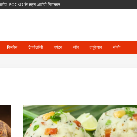
का आरोप; POCSO के तहत आरोपी गिरफ्तार
ेंगे ETPL; दिग्गज खिलाड़ियों का भी साथ
दसा
घाट जलमग्न, पिथौरागढ़ में अलर्ट
पर हमला हुआ तो तीनों के खिलाफ माना जाएगा
बिज़नेस
टेक्नोलॉजी
पर्यटन
जॉब
एजुकेशन
संपर्क