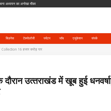
लिए बना अध्ययन का अनोखा मौका
ीर गलतियां, उठे सवाल
मेंट से बाहर; जॉस बटलर संभालेंगे कप्तानी
में पहुंच रहे श्रद्धालु
दसा
बिज़नेस
टेक्नोलॉजी
पर्यटन
जॉब
एजुकेशन
संपर्क
ा, GST Collection 16 हजार करोड़ पार
 के दौरान उत्‍तराखंड में खूब हुई धनवर्
र