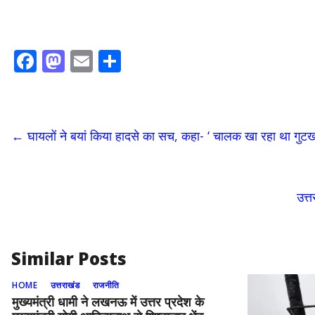
F
M
E
S
ac
as
m
h
e
to
ai
ar
b
d
l
e
←
घायलों ने बयां किया हादसे का सच, कहा- ‘ चालक खा रहा था गुट
o
o
o
n
k
उत्त
Similar Posts
HOME
उत्तराखंड
राजनीति
मुख्यमंत्री धामी ने लखनऊ में उत्तर प्रदेश के