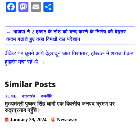
F
M
E
S
ac
as
m
h
e
to
ai
ar
←
भाजपा ने 2 हजार के नोट को बन्द करने के निर्णय को बेहतर
b
d
l
e
कदम बताते हुए कहा विपक्षी दल परेशान
o
o
वीकेंड पर घूमने आये देहरादून आठ गिरफ्तार, हॉस्टल में शराब पीकर
o
n
हुड़दंग मचा रहे थे
→
k
Similar Posts
HOME
उत्तराखंड
राजनीति
मुख्यमंत्री पुष्कर सिंह धामी एक दिवसीय जनपद भ्रमण पर
रुद्रप्रयाग पहुँचे।
January 29, 2024
Newsway