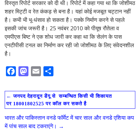
विस्तृत रिपोर्ट सरकार को दी थी। रिपोर्ट में कहा गया था कि जोशीमठ
शहर मिट्टी व रेत कंकड़ से बना है। यहां कोई मजबूत चट्टान नहीं
है। कभी भी भू-धंसाव हो सकता है। पक्के निर्माण करने से पहले
इसकी जांच जरूरी है। 25 नवंबर 2010 को पीयूष रौतेला व
एमपीएस बिष्ट ने एक शोध जारी कर कहा था कि सेलंग के पास
एनटीपीसी टनल का निर्माण कर रही जो जोशीमठ के लिए संवेदनशील
है।
F
M
E
S
ac
as
m
h
e
to
ai
ar
←
जनपद देहरादून डेंगू से सम्बन्धित किसी भी शिकायत
b
d
l
e
पर 18001802525 पर काॅल कर सकते है
o
o
भारत और पाकिस्तान वनडे फॉर्मेट में चार साल और वनडे एशिया कप
o
n
में पांच साल बाद टकराएंगे।
→
k