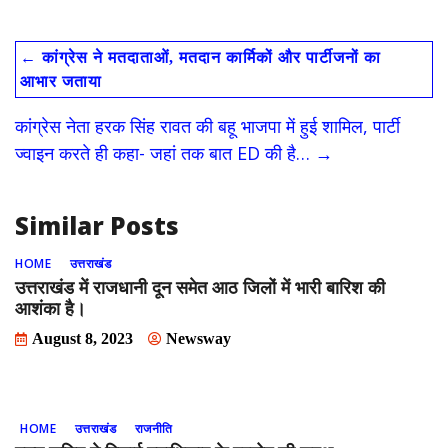
ac
as
m
h
e
to
ai
ar
←
कांग्रेस ने मतदाताओं, मतदान कार्मिकों और पार्टीजनों का
b
d
l
e
आभार जताया
o
o
कांग्रेस नेता हरक सिंह रावत की बहू भाजपा में हुई शामिल, पार्टी
o
n
ज्वाइन करते ही कहा- जहां तक बात ED की है…
→
k
Similar Posts
HOME
उत्तराखंड
उत्तराखंड में राजधानी दून समेत आठ जिलों में भारी बारिश की
आशंका है।
August 8, 2023
Newsway
HOME
उत्तराखंड
राजनीति