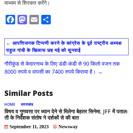
माध्यम से शिरकत करेंगे।
F
M
E
S
ac
as
m
h
e
to
ai
ar
←
आपत्तिजनक टिप्पणी करने के कांग्रेस के पूर्व राष्ट्रीय अध्यक्ष
b
d
l
e
राहुल गांधी के खिलाफ छह मई को सुनवाई
o
o
गौरीकुंड से केदारनाथ के लिए डंडी-कंडी से 90 किलो वजन तक
o
n
8000 रुपये व वापसी का 7400 रुपये किराया है।
→
k
Similar Posts
HOME
उत्तराखंड
विषय व गुणवत्ता पर ध्यान देने से मिलेगा बेहतर सिनेमा, JFF में पताल-
ती के निर्देशक संतोष ने दर्शकों से की बात
September 11, 2023
Newsway