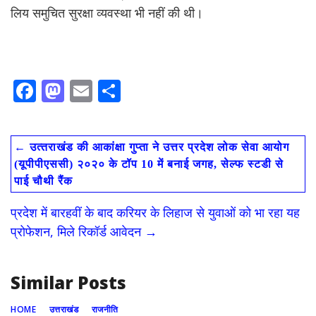
लिय समुचित सुरक्षा व्यवस्था भी नहीं की थी।
F
M
E
S
ac
as
m
h
e
to
ai
ar
←
उत्‍तराखंड की आकांक्षा गुप्ता ने उत्तर प्रदेश लोक सेवा आयोग
b
d
l
e
(यूपीपीएससी) २०२० के टॉप 10 में बनाई जगह, सेल्फ स्टडी से
o
o
पाई चौथी रैंक
o
n
प्रदेश में बारहवीं के बाद करियर के लिहाज से युवाओं को भा रहा यह
k
प्रोफेशन, मिले रिकॉर्ड आवेदन
→
Similar Posts
HOME
उत्तराखंड
राजनीति