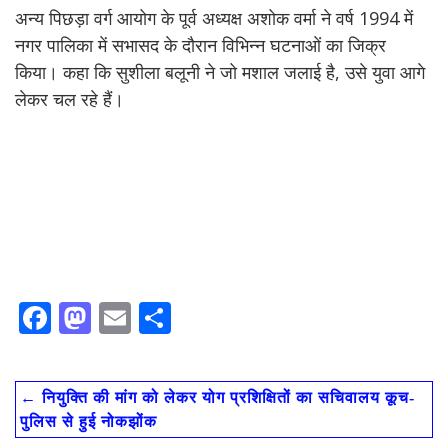
अन्य पिछड़ा वर्ग आयोग के पूर्व अध्यक्ष अशोक वर्मा ने वर्ष 1994 में
नगर पालिका में सभासद के दौरान विभिन्न घटनाओं का जिक्र
किया। कहा कि सुशीला बलूनी ने जो मशाल जलाई है, उसे युवा आगे
लेकर चल रहे हैं।
F
M
E
S
ac
as
m
h
e
to
ai
ar
←
नियुक्ति की मांग को लेकर योग प्रशिक्षितों का सचिवालय कूच-
b
d
l
e
पुलिस से हुई नोकझोंक
o
o