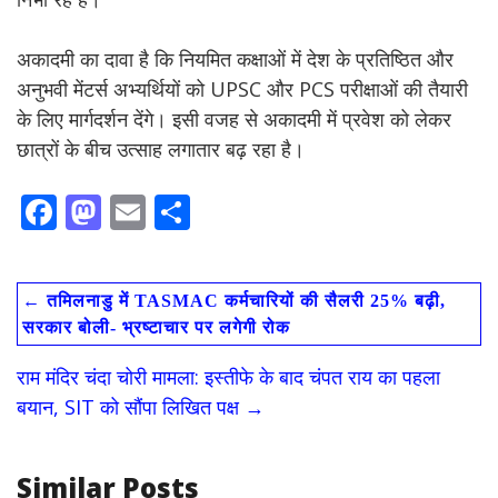
अकादमी का दावा है कि नियमित कक्षाओं में देश के प्रतिष्ठित और
अनुभवी मेंटर्स अभ्यर्थियों को UPSC और PCS परीक्षाओं की तैयारी
के लिए मार्गदर्शन देंगे। इसी वजह से अकादमी में प्रवेश को लेकर
छात्रों के बीच उत्साह लगातार बढ़ रहा है।
F
M
E
S
ac
as
m
h
e
to
ai
ar
←
तमिलनाडु में TASMAC कर्मचारियों की सैलरी 25% बढ़ी,
b
d
l
e
सरकार बोली- भ्रष्टाचार पर लगेगी रोक
o
o
राम मंदिर चंदा चोरी मामला: इस्तीफे के बाद चंपत राय का पहला
o
n
बयान, SIT को सौंपा लिखित पक्ष
→
k
Similar Posts