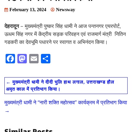
February 13, 2024
Newsway
देहरादून
– मुख्यमंत्री पुष्कर सिंह धामी ने आज पन्तनगर एयरपोर्ट,
ऊधम सिंह नगर में केंद्रीय सड़क परिवहन एवं राजमार्ग मंत्री नितिन
गडकरी का देवभूमि पधारने पर स्वागत व अभिनंदन किया।
F
M
E
S
ac
as
m
h
e
to
ai
ar
←
मुख्यमंत्री धामी ने दीदी भुलि हाथ लगाल, उत्तराखण्ड हौल
b
d
l
e
अमृत काल में प्रतिभाग किया।
o
o
मुख्यमंत्री धामी ने “नारी शक्ति महोत्सव” कार्यक्रम में प्रतिभाग किया
o
n
→
k
Similar Posts