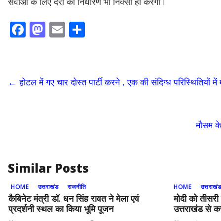
सेवाओं के लिए दरों का निर्धारण भी निक्सी ही करेगी।
F
M
E
S
ac
as
m
h
e
to
ai
ar
b
d
l
e
←
होटल में गए चार दोस्त पार्टी करने , एक की संदिग्ध परिस्थितियों मे
o
o
o
n
k
मौसम के
Similar Posts
HOME
उत्तराखंड
राजनीति
HOME
उत्तराखं
कैबिनेट मंत्री डॉ. धन सिंह रावत ने मेला एवं
मोदी को तीसरी
प्रदर्शनी स्थल का किया भूमि पूजन
उत्तराखंड से कर