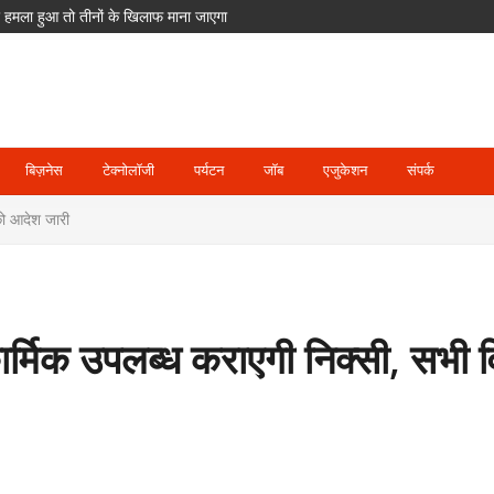
पर हमला हुआ तो तीनों के खिलाफ माना जाएगा
का आरोप; POCSO के तहत आरोपी गिरफ्तार
ेंगे ETPL; दिग्गज खिलाड़ियों का भी साथ
दसा
घाट जलमग्न, पिथौरागढ़ में अलर्ट
बिज़नेस
टेक्नोलॉजी
पर्यटन
जॉब
एजुकेशन
संपर्क
 को आदेश जारी
ार्मिक उपलब्ध कराएगी निक्सी, सभी व