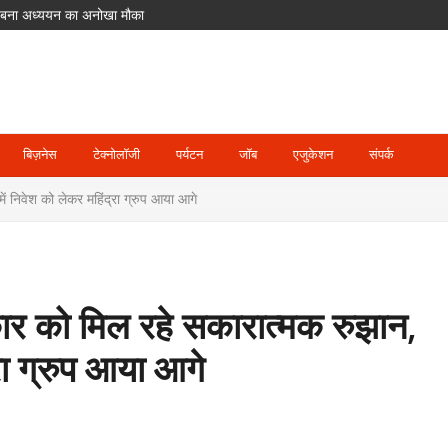
लिए बना अध्ययन का अनोखा मौका
ीर गलतियां, उठे सवाल
मेंट से बाहर; जॉस बटलर संभालेंगे कप्तानी
में पहुंच रहे श्रद्धालु
दसा
बिज़नेस
टेक्नोलॉजी
पर्यटन
जॉब
एजुकेशन
संपर्क
 निवेश को लेकर महिंद्रा ग्रुप आया आगे
 को मिल रहे सकारात्मक रुझान,
्रा ग्रुप आया आगे