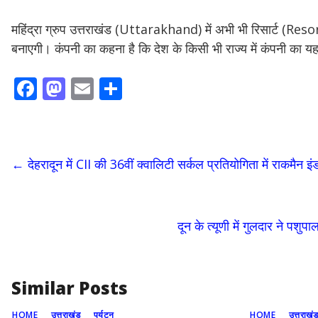
महिंद्रा ग्रुप उत्तराखंड (Uttarakhand) में अभी भी रिसार्ट (Resor
बनाएगी। कंपनी का कहना है कि देश के किसी भी राज्य में कंपनी का यह
F
M
E
S
ac
as
m
h
e
to
ai
ar
b
d
l
e
←
देहरादून में CII की 36वीं क्वालिटी सर्कल प्रतियोगिता में राकमैन इंड
o
o
o
n
k
दून के त्यूणी में गुलदार ने प
Similar Posts
HOME
उत्तराखंड
पर्यटन
HOME
उत्तराखं