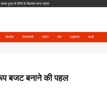
का आरोप; POCSO के तहत आरोपी गिरफ्तार
ेंगे ETPL; दिग्गज खिलाड़ियों का भी साथ
दसा
घाट जलमग्न, पिथौरागढ़ में अलर्ट
बिज़नेस
टेक्नोलॉजी
पर्यटन
जॉब
एजुकेशन
संपर्क
रूप बजट बनाने की पहल