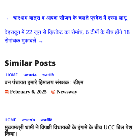
ac
as
m
h
e
to
ai
ar
←
चारधाम यात्रा व आपदा सीजन के चलते प्रदेश में एस्मा लागू
b
d
l
e
o
o
देहरादून में 22 जून से क्रिकेट का रोमांच, 6 टीमों के बीच होंगे 18
o
n
रोमांचक मुकाबले
→
k
Similar Posts
HOME
उत्तराखंड
राजनीति
वन पंचायत हमारे हिमालय संरक्षक : डीएम
February 6, 2025
Newsway
HOME
उत्तराखंड
राजनीति
मुख्यमंत्री धामी ने विपक्षी विधायकों के हंगामे के बीच UCC बिल पेश
किया।