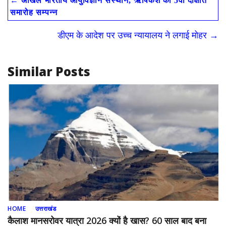
←
अखिल भारतीय आयुर्विज्ञान संस्थान, ऋषिकेश का 5वां दीक्षांत
b
d
l
e
समारोह सम्पन्न
o
o
डीएम के आदेश पर उच्च न्यायालय ने लगाई मोहर
→
o
n
k
Similar Posts
HOME
उत्तराखंड
कैलाश मानसरोवर यात्रा 2026 क्यों है खास? 60 साल बाद बना