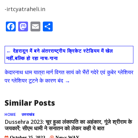
-irtcyatraheli.in
F
M
E
S
ac
as
m
h
e
to
ai
ar
←
देहरादून में बने अंतरराष्ट्रीय क्रिकेट स्टेडियम में खेल
b
d
l
e
नहीं,बल्कि हो रहा नाच-गाना
o
o
केदारनाथ धाम यात्रा मार्ग विगत सायं को भैंरों गदेरे एवं कुबेर ग्लेशियर
o
n
पर ग्लेशियर टूटने के कारण बंद
→
k
Similar Posts
HOME
उत्तराखंड
Dussehra 2023: चूर हुआ लंकापति का अहंकार, गूंजे श्रीराम के
जयकारें; सीएम धामी ने सनातन को लेकर कही ये बात
October 25, 2023
News WAY