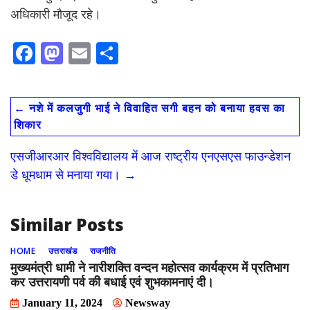
अधिकारी मौजूद रहे।
F
M
E
S
ac
as
m
h
e
to
ai
ar
←
नशे में कलजुगी भाई ने विवाहित सगी बहन को बनाया हवस का
b
d
l
e
शिकार
o
o
एसजीआरआर विश्वविद्यालय में आज राष्ट्रीय एनएसएस फाउन्डेशन
o
n
डे धूमधाम से मनाया गया।
→
k
Similar Posts
HOME
उत्तराखंड
राजनीति
मुख्यमंत्री धामी ने नारीशक्ति वन्दन महोत्सव कार्यक्रम में प्रतिभाग
कर उत्तरायणी पर्व की बधाई एवं शुभकामनाएं दी।
January 11, 2024
Newsway