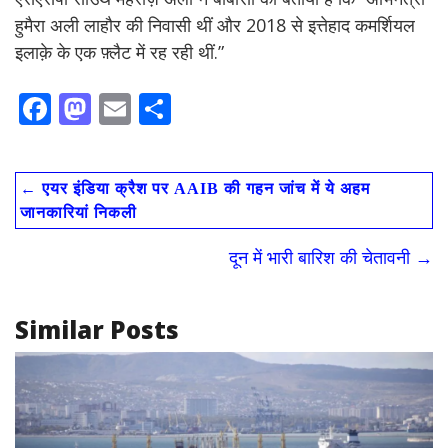
हुमैरा अली लाहौर की निवासी थीं और 2018 से इत्तेहाद कमर्शियल
इलाक़े के एक फ़्लैट में रह रही थीं.”
F
M
E
S
ac
as
m
h
e
to
ai
ar
←
एयर इंडिया क्रैश पर AAIB की गहन जांच में ये अहम
b
d
l
e
जानकारियां निकली
o
o
दून में भारी बारिश की चेतावनी
→
o
n
k
Similar Posts