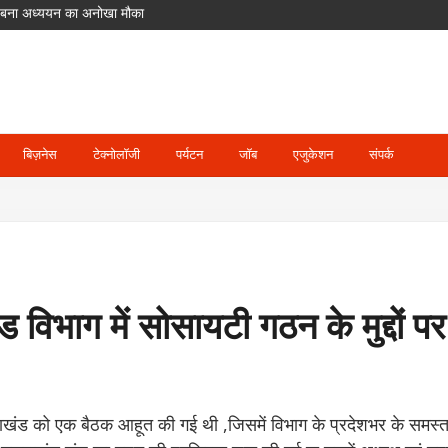
ीर गलतियां, उठे सवाल
मेंट से बाहर; जॉस बटलर संभालेंगे कप्तानी
में पहुंच रहे श्रद्धालु
दसा
लिए बना अध्ययन का अनोखा मौका
बिज़नेस
टेक्नोलॉजी
पर्यटन
जॉब
एजुकेशन
संपर्क
 विभाग में सोसायटी गठन के मुद्दों पर 
ाखंड को एक बैठक आहूत की गई थी ,जिसमें विभाग के प्रदेशभर के समस्