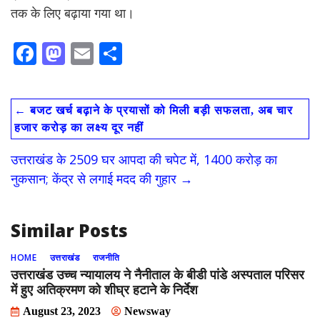
तक के लिए बढ़ाया गया था।
F
M
E
S
ac
as
m
h
e
to
ai
ar
←
बजट खर्च बढ़ाने के प्रयासों को मिली बड़ी सफलता, अब चार
b
d
l
e
हजार करोड़ का लक्ष्य दूर नहीं
o
o
उत्तराखंड के 2509 घर आपदा की चपेट में, 1400 करोड़ का
o
n
नुकसान; केंद्र से लगाई मदद की गुहार
→
k
Similar Posts
HOME
उत्तराखंड
राजनीति
उत्तराखंड उच्च न्यायालय ने नैनीताल के बीडी पांडे अस्पताल परिसर
में हुए अतिक्रमण को शीघ्र हटाने के निर्देश
August 23, 2023
Newsway