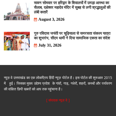
सावन सोमवार पर हरिद्वार के शिवालयों में उमड़ा आस्था का
सैलाब, दक्षेश्वर महादेव मंदिर में सुबह से लगी श्रद्धालुओं की
लंबी कतारें
August 3, 2026
गुरु रविदास जयंती पर चुड़ियाला से समरसता संकल्प यात्रा
का शुभारंभ, सीएम धामी ने दिया सामाजिक एकता का संदेश
July 31, 2026
न्यूज़ वे उत्तराखंड का एक लोकप्रिय हिंदी न्यूज़ पोर्टल है। इस पोर्टल की शुरुआत 2015
में हुई। जिसका मुख्य उद्देश्य प्रदेश के गांवों, गाड़, गधेरों, शहरों, कस्बों और पर्यावरण
की वांक्षित छिपी खबरों को आप तक पहुंचाना है।
[ संपादक न्यूज़ वे ]