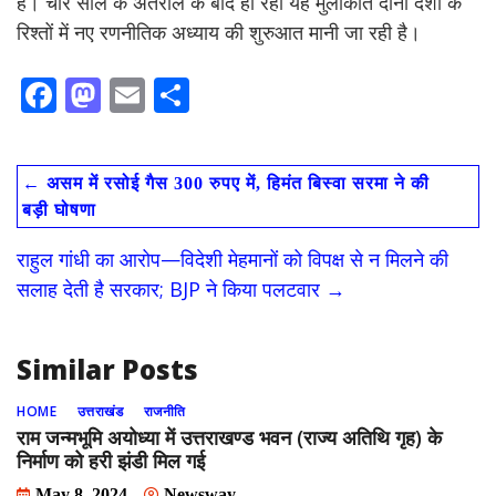
है। चार साल के अंतराल के बाद हो रही यह मुलाकात दोनों देशों के
रिश्तों में नए रणनीतिक अध्याय की शुरुआत मानी जा रही है।
F
M
E
S
ac
as
m
h
e
to
ai
ar
←
असम में रसोई गैस 300 रुपए में, हिमंत बिस्वा सरमा ने की
b
d
l
e
बड़ी घोषणा
o
o
राहुल गांधी का आरोप—विदेशी मेहमानों को विपक्ष से न मिलने की
o
n
सलाह देती है सरकार; BJP ने किया पलटवार
→
k
Similar Posts
HOME
उत्तराखंड
राजनीति
राम जन्मभूमि अयोध्या में उत्तराखण्ड भवन (राज्य अतिथि गृह) के
निर्माण को हरी झंडी मिल गई
May 8, 2024
Newsway